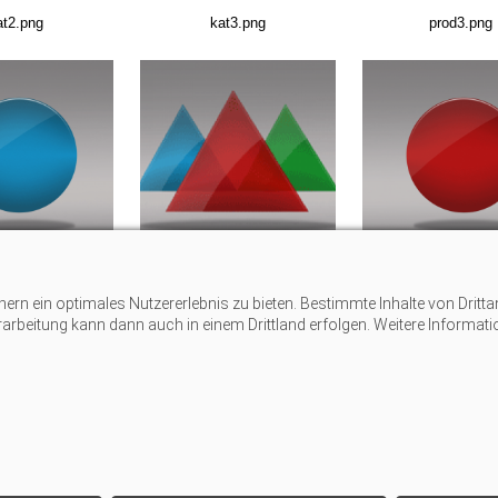
at2.png
kat3.png
prod3.png
od5.png
kat1.png
prod4.png
n ein optimales Nutzererlebnis zu bieten. Bestimmte Inhalte von Dritta
1
2
erarbeitung kann dann auch in einem Drittland erfolgen. Weitere Informat